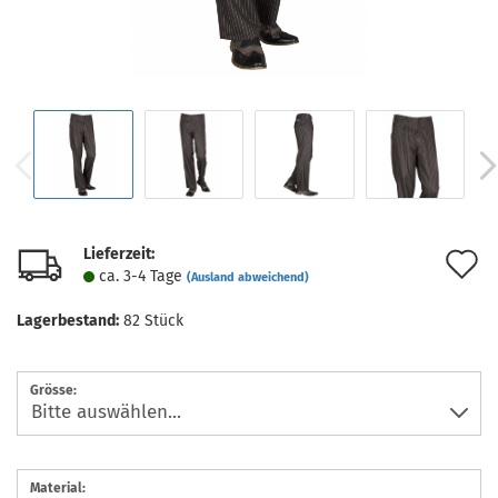
Lieferzeit:
A
ca. 3-4 Tage
(Ausland abweichend)
d
Lagerbestand:
82
Stück
M
Grösse:
Material: