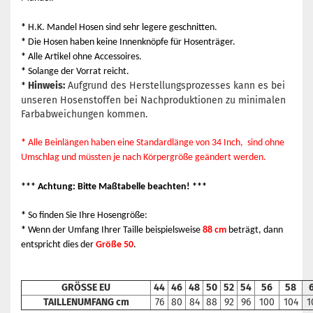
*
H.K. Mandel Hosen sind sehr legere geschnitten.
*
Die Hosen haben keine Innenknöpfe für Hosenträger.
*
Alle Artikel ohne Accessoires.
*
Solange der Vorrat reicht.
Hinweis:
Aufgrund des Herstellungsprozesses kann es bei
*
unseren Hosenstoffen bei Nachproduktionen zu minimalen
Farbabweichungen kommen.
*
Alle Beinlängen haben eine Standardlänge von 34 Inch, sind ohne
Umschlag und müssten je nach Körpergröße geändert werden.
*** Achtung: Bitte Maßtabelle beachten! ***
*
So finden Sie Ihre Hosengröße:
*
Wenn der Umfang Ihrer Taille beispielsweise
88 cm
beträgt, dann
entspricht dies der
Größe 50
.
GRÖSSE EU
44
46
48
50
52
54
56
58
TAILLENUMFANG cm
76
80
84
88
92
96
100
104
1