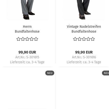
Herrn
Vintage Nadelstreifen
Bundfaltenhose
Bundfaltenhose
Tangohose – Grau
Herren – Retro
Weiß 50s Hose für
Tanzmode 50s
Tanz Retro-Outfits
Rockabilly Style
Style
99,90 EUR
99,90 EUR
Art.Nr.: S-301615
Art.Nr.: S-301616
Lieferzeit:
ca. 3-4 Tage
Lieferzeit:
ca. 3-4 Tage
NEU
NEU