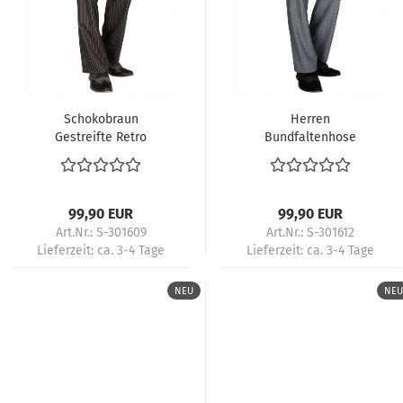
Schokobraun
Herren
Gestreifte Retro
Bundfaltenhose
Bundfaltenhose
kariert Vintage –
Herren 50s Vintage
Rockabilly Swinghose
Tanzlook
50s-Look
99,90 EUR
99,90 EUR
Art.Nr.: S-301609
Art.Nr.: S-301612
Lieferzeit:
ca. 3-4 Tage
Lieferzeit:
ca. 3-4 Tage
NEU
NEU