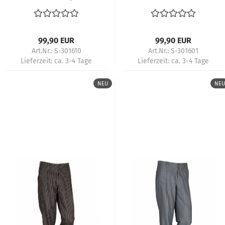
Bundfaltenhose
Hochbund – 50s
Herren Retro 50er
Retrohose für Tanz &
Tanzhose High Waist
Rockabilly
99,90 EUR
99,90 EUR
Art.Nr.: S-301610
Art.Nr.: S-301601
Lieferzeit:
ca. 3-4 Tage
Lieferzeit:
ca. 3-4 Tage
NEU
NEU