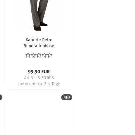
Karierte Retro
Bundfaltenhose
Herren Braun Beige
50s Tanz Rockabilly
Look
99,90 EUR
Art.Nr.: S-301618
Lieferzeit:
ca. 3-4 Tage
NEU