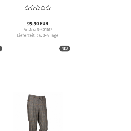
Herren 50s Rockabilly
Tango Boogie Loose
Fit
99,90 EUR
Art.Nr.: S-301617
Lieferzeit:
ca. 3-4 Tage
NEU