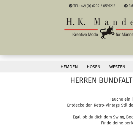
TEL: +49 (0) 6202 / 8591212
EM
Sprache a
Währung a
»
»
Startseite
Hosen
Bundfaltenhos
Lieferland
HEMDEN
HOSEN
WESTEN
HERREN BUNDFALTE
Tauche ein 
Entdecke den Retro-Vintage Stil d
Egal, ob du dich dem Swing, Bo
Finde deine perf