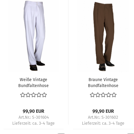
Weiße Vintage
Braune Vintage
Bundfaltenhose
Bundfaltenhose
Herren 50s Rockabilly
Herren 50s Retro
Retro Tanzstil
Rock’n’Roll Tanzstil
99,90 EUR
99,90 EUR
Art.Nr.: S-301604
Art.Nr.: S-301602
Lieferzeit:
ca. 3-4 Tage
Lieferzeit:
ca. 3-4 Tage