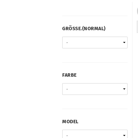
GRÖSSE.(
GRÖSSE.(NORMAL)
NORMAL)
FARBE
FARBE
MODEL
MODEL