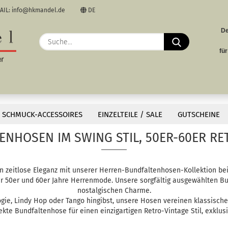
AIL: info@hkmandel.de
DE
De
uswählen
Suche...
E
fü
uswählen
P
»
en
Model Swing
SCHMUCK-ACCESSOIRES
EINZELTEILE / SALE
GUTSCHEINE
NHOSEN IM SWING STIL, 50ER-60ER RE
Kon
in zeitlose Eleganz mit unserer Herren-Bundfaltenhosen-Kollektion bei
er 50er und 60er Jahre Herrenmode. Unsere sorgfältig ausgewählten 
nostalgischen Charme.
ogie, Lindy Hop oder Tango hingibst, unsere Hosen vereinen klassische
ekte Bundfaltenhose für einen einzigartigen Retro-Vintage Stil, exklusi