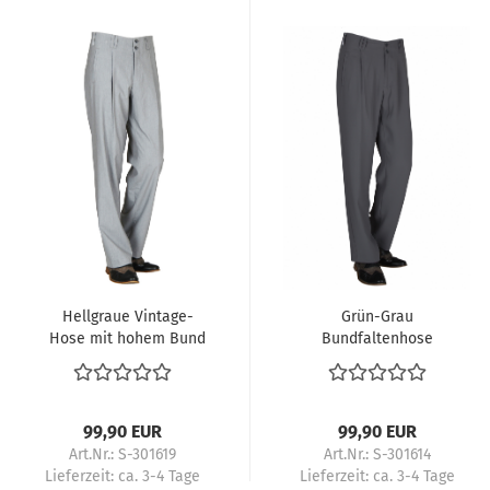
Hellgraue Vintage-
Grün-Grau
Hose mit hohem Bund
Bundfaltenhose
im 50s/60s Rockabilly-
Hochbund – 50s
Stil. Ideal für Tango,
Swinghose für Tanz &
Boogie Woogie - Retro-
Rockabilly
Looks.
99,90 EUR
99,90 EUR
Bewegungsfreundlicher
Art.Nr.: S-301619
Art.Nr.: S-301614
Loose Fit.
Lieferzeit:
ca. 3-4 Tage
Lieferzeit:
ca. 3-4 Tage