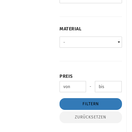
MATERIAL
MATERIAL
PREIS
PREIS
Preis bis
-
FILTERN
ZURÜCKSETZEN