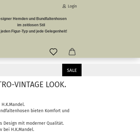
Login
signer Hemden und Bundfaltenhosen
-Mail
im zeitlosen Stil
r jeden Figur-Typ und jede Gelegenheit!
asswort
SALE
TRO-VINTAGE LOOK.
to erstellen
Passwort vergessen?
 H.K.Mandel.
Bundfaltenhosen bieten Komfort und
s Design mit moderner Qualität.
v bei H.K.Mandel.