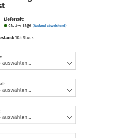
st
Lieferzeit:
ca. 3-4 Tage
(Ausland abweichend)
estand:
105
Stück
e:
al:
: