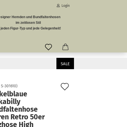
Login
signer Hemden und Bundfaltenhosen
-Mail
im zeitlosen Stil
r jeden Figur-Typ und jede Gelegenheit!
asswort
 50er Tanzhose High Waist
SALE
Auf
to erstellen
Passwort vergessen?
:
S-301610
)
kelblaue
den
kabilly
Merkzettel
dfaltenhose
ren Retro 50er
zhose High