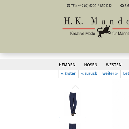
TEL: +49 (0) 6202 / 8591212
EM
Sprache a
Währung a
»
»
Startseite
Hosen
Bundfaltenhos
Lieferland
HEMDEN
HOSEN
WESTEN
« Erster
« zurück
weiter »
Let