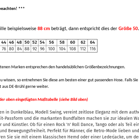
beachten! ***
lle beispielsweise
88 cm
beträgt, dann entspricht dies der
Größe 50
44
46
48
50
52
54
56
58
60
62
64
76
80
84
88
92
96
100
104
108
112
116
otenen Marken entsprechen den handelsüblichen Größenbezeichnungen.
 wissen, so entnehmen Sie diese am besten einer gut passenden Hose. Falls Sie 
t aus DE-Brühl gerne weiter.
 der oben eingefügten Maßtabelle (siehe Bild oben)
n in Dunkelblau, Modell Swing, vereint zeitlose Eleganz mit dem authe
Fit-Passform und die markanten Bundfalten machen sie zur idealen Wa
 und Künstler. Ob für einen Rock 'n' Roll Dance, Tango oder als Teil ein
und Bewegungsfreiheit. Perfekt für Männer, die Retro-Mode lieben un
n Sie sie mit einem klassischen Hemd oder einer Lederjacke, um den