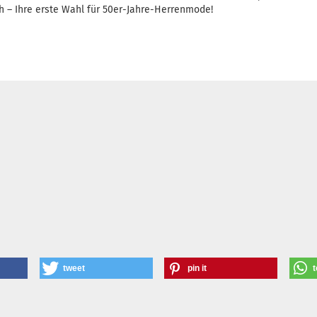
ich – Ihre erste Wahl für 50er-Jahre-Herrenmode!
tweet
pin it
t