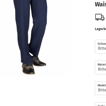
Wai
Lagerb
Gröss
Materi
Model