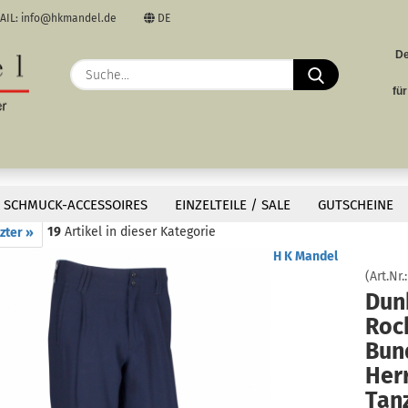
AIL: info@hkmandel.de
DE
De
uswählen
Suche...
E
fü
uswählen
P
»
»
en
Model Swing
Dunkelblaue Rockabilly Bundfaltenhose Herren Retro
SCHMUCK-ACCESSOIRES
EINZELTEILE / SALE
GUTSCHEINE
19
Artikel in dieser Kategorie
zter »
H K Mandel
Kon
(Art.Nr.
Dun
Roc
Bun
Her
Tan