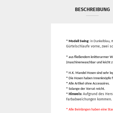
BESCHREIBUNG
, 
*
Modell Swing
:
in Dunkelblau
Gürtelschlaufe vorne, zwei s
*
aus fließendem knitterarmer 
(maschinenwaschbar und leicht zu
*
H.K. Mandel Hosen sind sehr le
*
Die Hosen haben Innenknöpfe f
*
Alle Artikel ohne Accessoires.
*
Solange der Vorrat reicht.
Hinweis:
Aufgrund des Hers
*
Farbabweichungen kommen.
*
Alle Beinlängen haben eine St