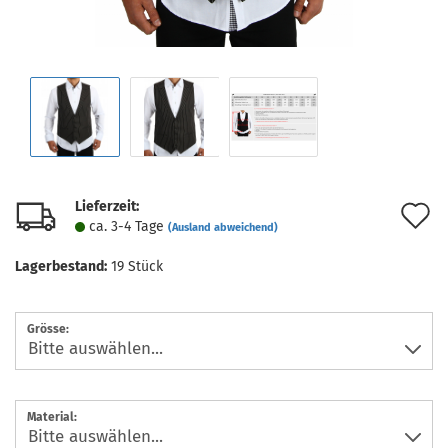
Lieferzeit:
A
ca. 3-4 Tage
(Ausland abweichend)
d
Lagerbestand:
19
Stück
M
Grösse:
Material: