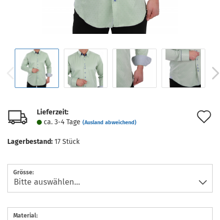
Lieferzeit:
A
ca. 3-4 Tage
(Ausland abweichend)
d
Lagerbestand:
17
Stück
M
Grösse:
Material: