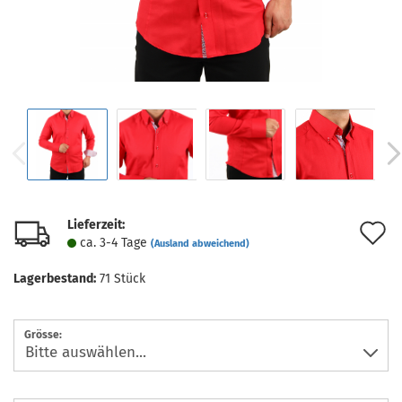
Lieferzeit:
A
ca. 3-4 Tage
(Ausland abweichend)
d
Lagerbestand:
71
Stück
M
Grösse: