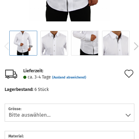
Lieferzeit:
A
ca. 3-4 Tage
(Ausland abweichend)
d
Lagerbestand:
6
Stück
M
Grösse:
Material: