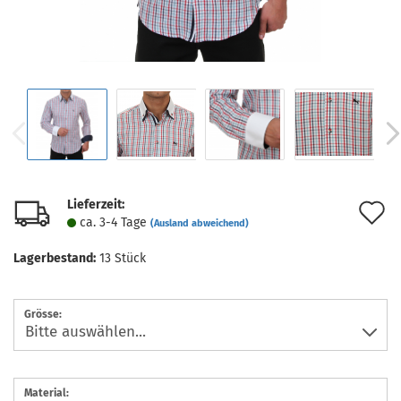
Lieferzeit:
A
ca. 3-4 Tage
(Ausland abweichend)
d
Lagerbestand:
13
Stück
M
Grösse:
Material: