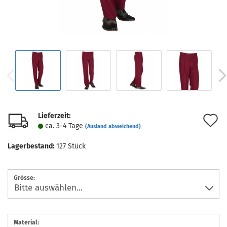
Lieferzeit:
A
ca. 3-4 Tage
(Ausland abweichend)
d
Lagerbestand:
127
Stück
M
Grösse:
Material: