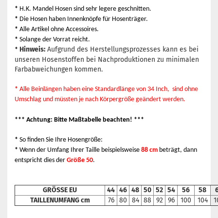
*
H.K. Mandel Hosen sind sehr legere geschnitten.
*
Die Hosen haben Innenknöpfe für Hosenträger.
*
Alle Artikel ohne Accessoires.
*
Solange der Vorrat reicht.
Hinweis:
Aufgrund des Herstellungsprozesses kann es bei
*
unseren Hosenstoffen bei Nachproduktionen zu minimalen
Farbabweichungen kommen.
*
Alle Beinlängen haben eine Standardlänge von 34 Inch, sind ohne
Umschlag und müssten je nach Körpergröße geändert werden.
*** Achtung: Bitte Maßtabelle beachten! ***
*
So finden Sie Ihre Hosengröße:
*
Wenn der Umfang Ihrer Taille beispielsweise
88 cm
beträgt, dann
entspricht dies der
Größe 50
.
GRÖSSE EU
44
46
48
50
52
54
56
58
TAILLENUMFANG cm
76
80
84
88
92
96
100
104
1