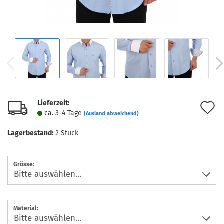
Lieferzeit:
A
ca. 3-4 Tage
(Ausland abweichend)
d
Lagerbestand:
2
Stück
M
Grösse:
Material: