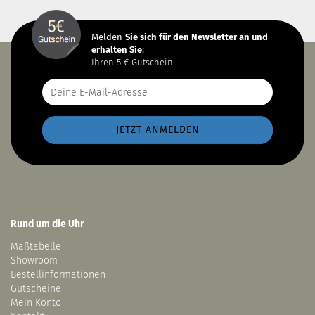
Melden
Sie sich
für den Newsletter an und
erhalten Sie
:
Ihren 5 € Gutschein!
Rund um die Uhr
Maßtabelle
Showroom
Bestellinformationen
Gutscheine
Mein Konto