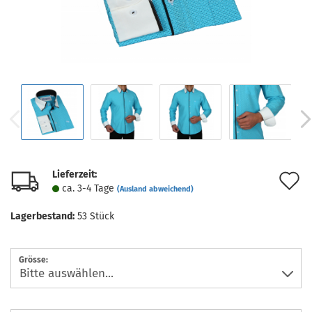
Lieferzeit:
A
ca. 3-4 Tage
(Ausland abweichend)
d
Lagerbestand:
53
Stück
M
Grösse: