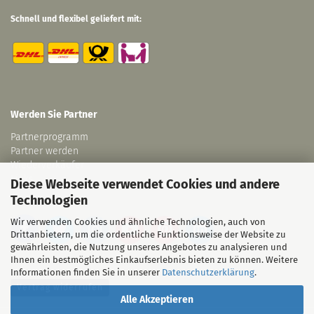
Schnell und flexibel geliefert mit:
Werden Sie Partner
Partnerprogramm
Partner werden
Wiederverkäufer
Links
Diese Webseite verwendet Cookies und andere
Technologien
Wir verwenden Cookies und ähnliche Technologien, auch von
Drittanbietern, um die ordentliche Funktionsweise der Website zu
gewährleisten, die Nutzung unseres Angebotes zu analysieren und
Ihnen ein bestmögliches Einkaufserlebnis bieten zu können. Weitere
Informationen finden Sie in unserer
Datenschutzerklärung
.
Vertrag widerrufen
Alle Akzeptieren