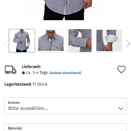
Lieferzeit:
A
ca. 3-4 Tage
(Ausland abweichend)
d
Lagerbestand:
11
Stück
M
Grösse:
Material: