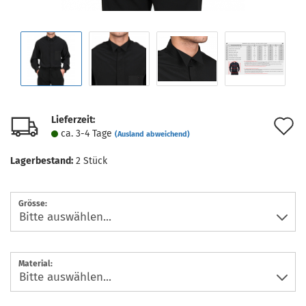
Lieferzeit:
A
ca. 3-4 Tage
(Ausland abweichend)
d
Lagerbestand:
2
Stück
M
Grösse:
Material: