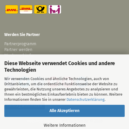
Werden Sie Partner
Partnerprogramm
Partner werden
Wiederverkäufer
Links
Diese Webseite verwendet Cookies und andere
Technologien
Wir verwenden Cookies und ähnliche Technologien, auch von
Drittanbietern, um die ordentliche Funktionsweise der Website zu
gewährleisten, die Nutzung unseres Angebotes zu analysieren und
Ihnen ein bestmögliches Einkaufserlebnis bieten zu können. Weitere
Informationen finden Sie in unserer
Datenschutzerklärung
.
Vertrag widerrufen
Alle Akzeptieren
Webshop erstellen
mit Gambio.de © 2026
Weitere Informationen