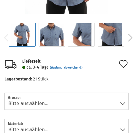
Lieferzeit:
A
ca. 3-4 Tage
(Ausland abweichend)
d
Lagerbestand:
21
Stück
M
Grösse:
Material: