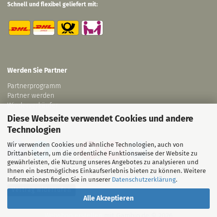
Schnell und flexibel geliefert mit:
Werden Sie Partner
Partnerprogramm
Partner werden
Wiederverkäufer
Links
Diese Webseite verwendet Cookies und andere
Technologien
Wir verwenden Cookies und ähnliche Technologien, auch von
Drittanbietern, um die ordentliche Funktionsweise der Website zu
gewährleisten, die Nutzung unseres Angebotes zu analysieren und
Ihnen ein bestmögliches Einkaufserlebnis bieten zu können. Weitere
Informationen finden Sie in unserer
Datenschutzerklärung
.
Vertrag widerrufen
Alle Akzeptieren
Webshop erstellen
mit Gambio.de © 2026