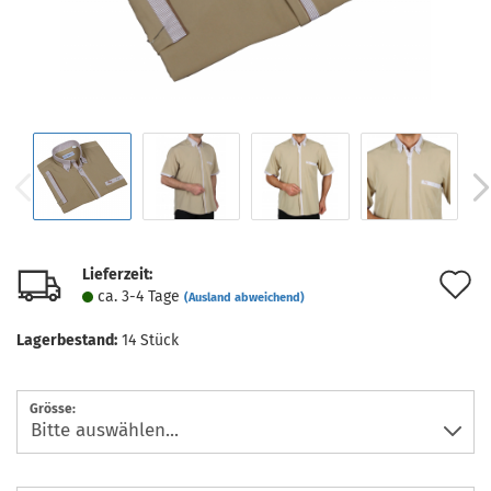
Lieferzeit:
A
ca. 3-4 Tage
(Ausland abweichend)
d
Lagerbestand:
14
Stück
M
Grösse: