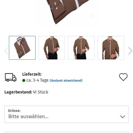
Lieferzeit:
A
ca. 3-4 Tage
(Ausland abweichend)
d
Lagerbestand:
41
Stück
M
Grösse: