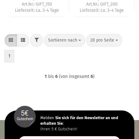
Art.Nr.: GIFT_150
Art.Nr.: GIFT_200
Lieferzeit:
ca. 3-4 Tage
Lieferzeit:
ca. 3-4 Tage
FILTER
Sortieren nach
pro Seite
Sortieren nach
20 pro Seite
1
1
bis
6
(von insgesamt
6
)
Melden
Sie sich
für den Newsletter an und
erhalten Sie
:
Ihren 5 € Gutschein!