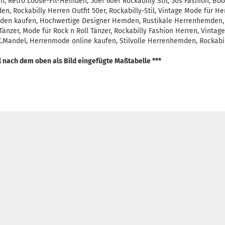
, Retro Loose-Fit-Hemden, 50er 60er Rockabilly Stil, 50s Fashion, Bo
en, Rockabilly Herren Outfit 50er, Rockabilly-Stil, Vintage Mode für H
mden kaufen, Hochwertige Designer Hemden, Rustikale Herrenhemden
Tänzer, Mode für Rock n Roll Tänzer, Rockabilly Fashion Herren, Vin
.Mandel, Herrenmode online kaufen, Stilvolle Herrenhemden, Rockabill
el nach dem oben als Bild eingefügte Maßtabelle ***