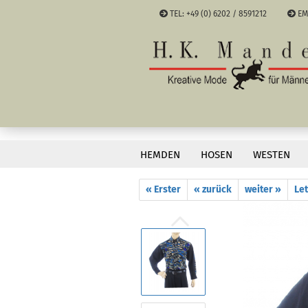
TEL: +49 (0) 6202 / 8591212
EM
Sprache a
Währung a
»
»
Startseite
EINZELTEILE / SALE
Lieferland
HEMDEN
HOSEN
WESTEN
Rustikales Langarmhemd in Schwarz mit Muste
« Erster
« zurück
weiter »
Let