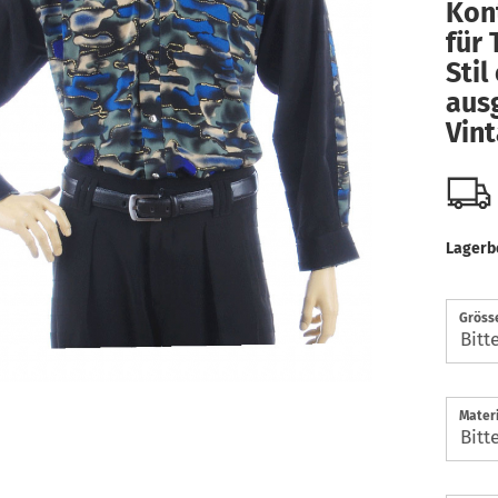
Kon
für 
Stil
aus
Vin
Lagerb
Gröss
Materi