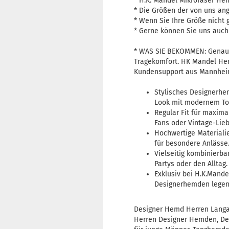
* H.K. Mandel Mikrofaser Hem
* Die Größen der von uns a
* Wenn Sie Ihre Größe nicht
* Gerne können Sie uns auch
* WAS SIE BEKOMMEN: Genau d
Tragekomfort. HK Mandel Herr
Kundensupport aus Mannheim
Stylisches Designerhem
Look mit modernem To
Regular Fit für maxima
Fans oder Vintage-Lie
Hochwertige Materiali
für besondere Anlässe
Vielseitig kombinierba
Partys oder den Alltag.
Exklusiv bei H.K.Mande
Designerhemden legen
Designer Hemd Herren Langa
Herren Designer Hemden, De