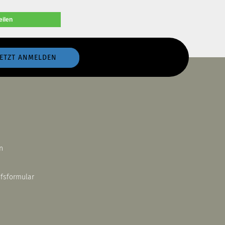
eilen
n
ufsformular