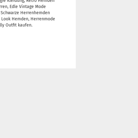
ogie Kleidung, Retro Hemden
erren, Edle Vintage Mode
, Schwarze Herrenhemden
tage Look Hemden, Herrenmode
y Outfit kaufen.