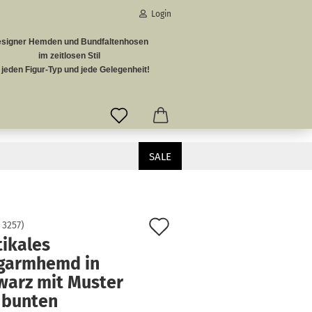
Login
signer Hemden und Bundfaltenhosen
-Mail
im zeitlosen Stil
r jeden Figur-Typ und jede Gelegenheit!
asswort
SALE
enen Vintage-Look.
to erstellen
Passwort vergessen?
Auf
:
3257
)
tikales
den
garmhemd in
Merkzettel
warz mit Muster
 bunten