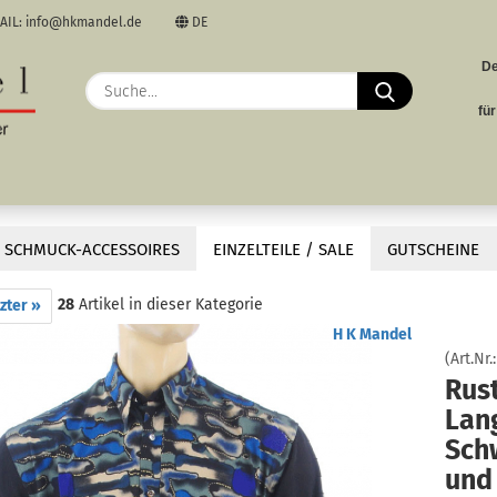
AIL: info@hkmandel.de
DE
De
uswählen
Suche...
E
fü
uswählen
P
SCHMUCK-ACCESSOIRES
EINZELTEILE / SALE
GUTSCHEINE
r und bunten Kontrasten. Perfekt für Tanz, Rockabilly-Stil oder einen ausgefall
28
Artikel in dieser Kategorie
zter »
Kon
H K Mandel
(Art.Nr.
Rus
Lan
Sch
und