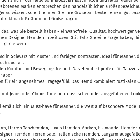
den sind in der Taille sehr großzügig geschnitten und fallen daher seh
ngebotenen Marken entsprechen den handelsüblichen Größenbezeichn
 genau wissen, so entnehmen Sie Ihre Größe am besten einem gut pas
 direkt nach Paßform und Größe fragen.
as, was Sie bestellt haben - einwandfreie Qualität, hochwertiger Ve
en Designer Hemden in zeitlosem Stil! Falls Sie eine Frage haben, hil
 gerne weiter.
d in Schwarz mit Muster und farbigen Kontrasten. Ideal für Männer, di
uch suchen.
len Komfort und Bewegungsfreiheit. Das Hemd ist perfekt für Tanzvera
bhaber.
en für ein angenehmes Tragegefühl. Das Hemd kombiniert rustikalen C
.
r mit Jeans oder Chinos für einen klassischen oder ausgefallenen Look
l erhältlich. Ein Must-have für Männer, die Wert auf besondere Mode 
.
rm, Herren Tanzhemden, Luxus Hemden Marken, h.k.mandel Hemden On
signer Hemden Herren Sale, Italienische Hemden, Langarm ausgefa