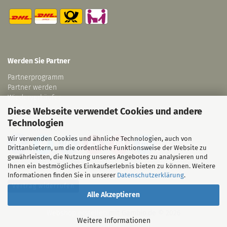
Werden Sie Partner
Partnerprogramm
Partner werden
Wiederverkäufer
Links
Diese Webseite verwendet Cookies und andere
Technologien
Wir verwenden Cookies und ähnliche Technologien, auch von
Drittanbietern, um die ordentliche Funktionsweise der Website zu
gewährleisten, die Nutzung unseres Angebotes zu analysieren und
Ihnen ein bestmögliches Einkaufserlebnis bieten zu können. Weitere
Informationen finden Sie in unserer
Datenschutzerklärung
.
Vertrag widerrufen
Alle Akzeptieren
Webshop erstellen
mit Gambio.de © 2026
Weitere Informationen