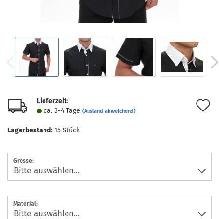
Lieferzeit:
A
ca. 3-4 Tage
(Ausland abweichend)
d
Lagerbestand:
15
Stück
M
Grösse:
Material: