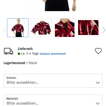
Lieferzeit:
A
ca. 3-4 Tage
(Ausland abweichend)
d
Lagerbestand:
1
Stück
M
Grösse:
Material: