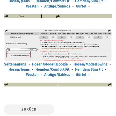
Hosen/Jeans
-
Hemden/Comfort Fit
-
Hemden/Slim Fit
-
Westen
-
Anzüge/Sakkos
-
Gürtel
-
Seitenanfang
-
Hosen/Modell Boogie
-
Hosen/Modell Swing
-
Hosen/Jeans
-
Hemden/Comfort Fit
-
Hemden/Slim Fit
-
Westen
-
Anzüge/Sakkos
-
Gürtel
-
ZURÜCK