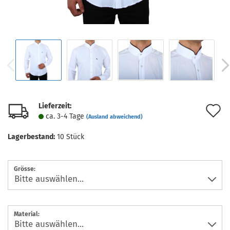
Lieferzeit:
A
ca. 3-4 Tage
(Ausland abweichend)
d
Lagerbestand:
10
Stück
M
Grösse:
Material: