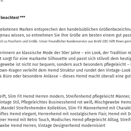
s.
 beachten! ***
ngebotenen Marken entsprechen den handelsüblichen Größenbezeichn
 genau wissen, so entnehmen Sie Ihre Größe am besten einem gut pas
ch zu Passform und Größe. Unser freundlicher Kundenservice aus Brühl (DE) hilft Ihnen gern
erinnern an klassische Mode der 50er Jahre – ein Look, der Tradition 
t sorgt für eine markante Silhouette und passt sich stilvoll dem heutig
gewebe ist nicht nur bequem, sondern auch besonders pflegeleicht – 
own-Kragen verleiht dem Hemd Struktur und rundet den Vintage-Look
das Büro oder besondere Anlässe – dieses Hemd macht überall eine gut
eift, Slim Fit Hemd Herren modern, Streifenhemd pflegeleicht Männer,
tage Stil, Pflegeleichtes Businesshemd rot weiß, Mischgewebe Hemd 
.K.Mandel Streifenhemden Kollektion, Slim Fit Männerhemd mit Charak
reiftes Hemd elegant, Herrenhemd mit nostalgischem Flair, Hemd mit De
igner Hemd mit Retro Touch, Modisches Hemd pflegeleicht Alltag, Stre
webe Hemd Herren, Vintage Designerhemd modernisiert