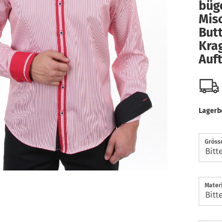
büge
Mis
But
Krag
Auft
Lagerb
Gröss
Materi