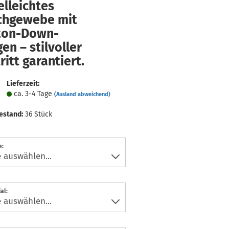
lleichtes
chgewebe mit
ton-Down-
en – stilvoller
ritt garantiert.
Lieferzeit:
ca. 3-4 Tage
(Ausland abweichend)
estand:
36
Stück
e:
al: