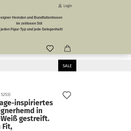
Login
signer Hemden und Bundfaltenhosen
-Mail
im zeitlosen Stil
r jeden Figur-Typ und jede Gelegenheit!
asswort
SALE
r Auftritt garantiert.
to erstellen
Passwort vergessen?
Auf
:
5253
)
age-inspiriertes
den
ignerhemd in
Merkzettel
Weiß gestreift.
 Fit,