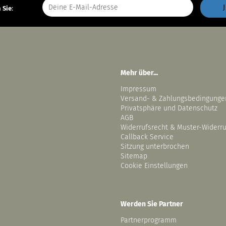
 Sie
:
Mehr über...
Impressum
Versand- & Zahlungsbedingunge
Privatsphäre und Datenschutz
AGB
Widerrufsrecht & Muster-Widerr
Callback Service
Sitzung unterbrochen
Sitemap
Cookie Einstellungen
Werden Sie Partner
Partnerprogramm