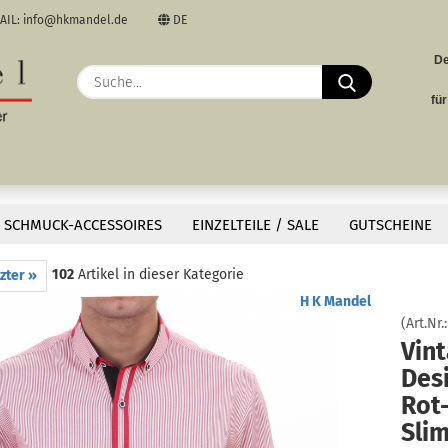
AIL: info@hkmandel.de
DE
De
uswählen
Suche...
E
fü
uswählen
P
»
»
emden
Langarm-Hemden
SCHMUCK-ACCESSOIRES
EINZELTEILE / SALE
GUTSCHEINE
 gestreift. Slim Fit, bügelleichtes Mischgewebe mit Button-Down-Kragen – stilvolle
102
Artikel in dieser Kategorie
zter »
Kon
H K Mandel
(Art.Nr.
Vint
Des
Rot-
Slim