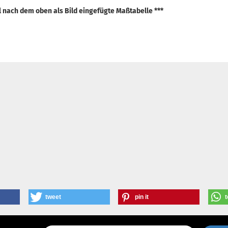
el nach dem oben als Bild eingefügte Maßtabelle ***
tweet
pin it
t