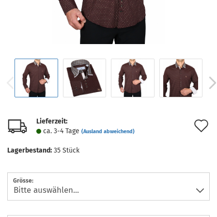
Lieferzeit:
A
ca. 3-4 Tage
(Ausland abweichend)
d
Lagerbestand:
35
Stück
M
Grösse: