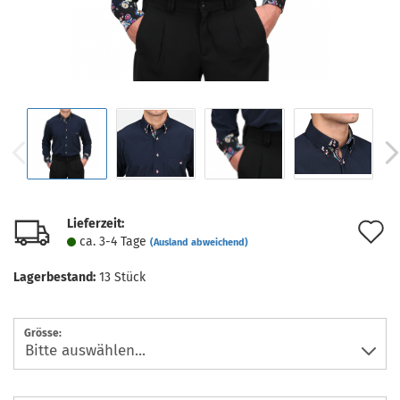
Lieferzeit:
A
ca. 3-4 Tage
(Ausland abweichend)
d
Lagerbestand:
13
Stück
M
Grösse: